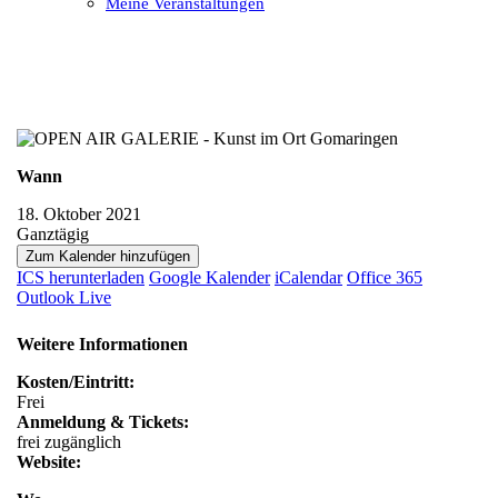
Meine Veranstaltungen
Open
Close
mobile
mobile
menu
menu
Wann
18. Oktober 2021
Ganztägig
Zum Kalender hinzufügen
ICS herunterladen
Google Kalender
iCalendar
Office 365
Outlook Live
Weitere Informationen
Kosten/Eintritt:
Frei
Anmeldung & Tickets:
frei zugänglich
Website: