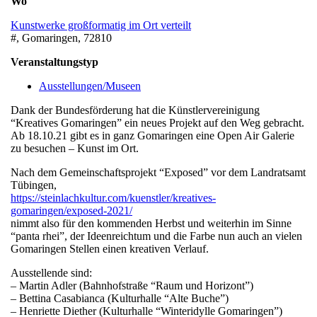
Wo
Kunstwerke großformatig im Ort verteilt
#, Gomaringen, 72810
Veranstaltungstyp
Ausstellungen/Museen
Dank der Bundesförderung hat die Künstlervereinigung
“Kreatives Gomaringen” ein neues Projekt auf den Weg gebracht.
Ab 18.10.21 gibt es in ganz Gomaringen eine Open Air Galerie
zu besuchen – Kunst im Ort.
Nach dem Gemeinschaftsprojekt “Exposed” vor dem Landratsamt
Tübingen,
https://steinlachkultur.com/kuenstler/kreatives-
gomaringen/exposed-2021/
nimmt also für den kommenden Herbst und weiterhin im Sinne
“panta rhei”, der Ideenreichtum und die Farbe nun auch an vielen
Gomaringen Stellen einen kreativen Verlauf.
Ausstellende sind:
– Martin Adler (Bahnhofstraße “Raum und Horizont”)
– Bettina Casabianca (Kulturhalle “Alte Buche”)
– Henriette Diether (Kulturhalle “Winteridylle Gomaringen”)