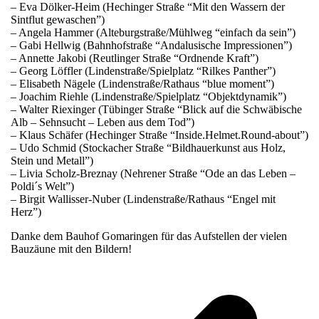
– Eva Dölker-Heim (Hechinger Straße “Mit den Wassern der
Sintflut gewaschen”)
– Angela Hammer (Alteburgstraße/Mühlweg “einfach da sein”)
– Gabi Hellwig (Bahnhofstraße “Andalusische Impressionen”)
– Annette Jakobi (Reutlinger Straße “Ordnende Kraft”)
– Georg Löffler (Lindenstraße/Spielplatz “Rilkes Panther”)
– Elisabeth Nägele (Lindenstraße/Rathaus “blue moment”)
– Joachim Riehle (Lindenstraße/Spielplatz “Objektdynamik”)
– Walter Riexinger (Tübinger Straße “Blick auf die Schwäbische
Alb – Sehnsucht – Leben aus dem Tod”)
– Klaus Schäfer (Hechinger Straße “Inside.Helmet.Round-about”)
– Udo Schmid (Stockacher Straße “Bildhauerkunst aus Holz,
Stein und Metall”)
– Livia Scholz-Breznay (Nehrener Straße “Ode an das Leben –
Poldi´s Welt”)
– Birgit Wallisser-Nuber (Lindenstraße/Rathaus “Engel mit
Herz”)
Danke dem Bauhof Gomaringen für das Aufstellen der vielen
Bauzäune mit den Bildern!
v
B