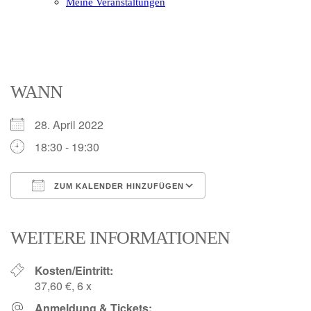
Meine Veranstaltungen
Open
Close
mobile
mobile
menu
menu
WANN
28. April 2022
18:30 - 19:30
ZUM KALENDER HINZUFÜGEN
ICS herunterladen
Google Kalender
iCalendar
Office 365
Outlook Live
WEITERE INFORMATIONEN
Kosten/Eintritt:
37,60 €, 6 x
Anmeldung & Tickets: