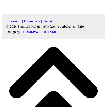
Impressum |
Datenschutz |
Kontakt
© 2026 Steinlach-Kultur - Alle Rechte vorbehalten |
Info
Design by -
HOMEPAGE HEXXER
d
A
s