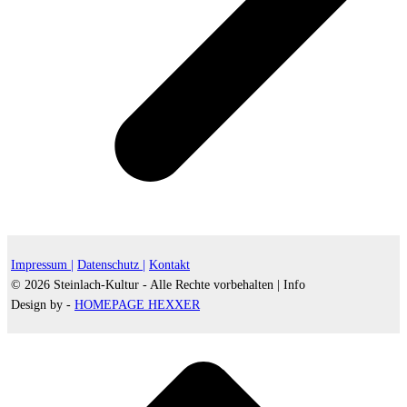
Impressum |
Datenschutz |
Kontakt
© 2026 Steinlach-Kultur - Alle Rechte vorbehalten |
Info
Design by -
HOMEPAGE HEXXER
d
A
s