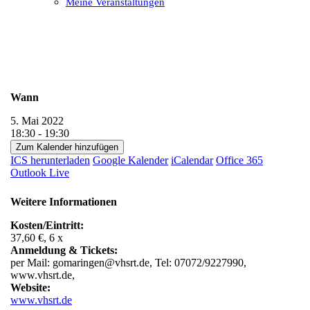
Meine Veranstaltungen
Open
Close
mobile
mobile
menu
menu
Wann
5. Mai 2022
18:30 - 19:30
Zum Kalender hinzufügen
ICS herunterladen
Google Kalender
iCalendar
Office 365
Outlook Live
Weitere Informationen
Kosten/Eintritt:
37,60 €, 6 x
Anmeldung & Tickets:
per Mail: gomaringen@vhsrt.de, Tel: 07072/9227990,
www.vhsrt.de,
Website:
www.vhsrt.de