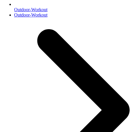
Outdoor-Workout
Nächster
Outdoor-Workout
Beitrag: