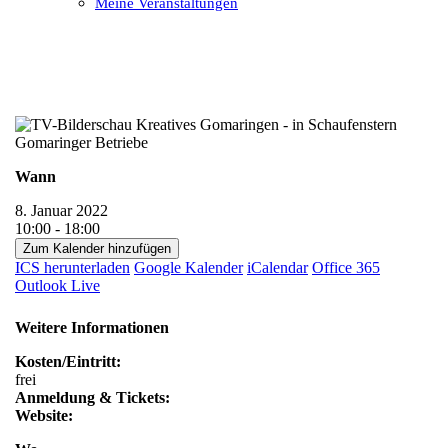
Meine Veranstaltungen
Open
Close
mobile
mobile
menu
menu
Wann
8. Januar 2022
10:00 - 18:00
Zum Kalender hinzufügen
ICS herunterladen
Google Kalender
iCalendar
Office 365
Outlook Live
Weitere Informationen
Kosten/Eintritt:
frei
Anmeldung & Tickets:
Website: