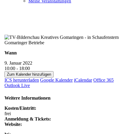
Meine Veranstaltungen
Open
Close
mobile
mobile
menu
menu
Wann
9. Januar 2022
10:00 - 18:00
Zum Kalender hinzufügen
ICS herunterladen
Google Kalender
iCalendar
Office 365
Outlook Live
Weitere Informationen
Kosten/Eintritt:
frei
Anmeldung & Tickets:
Website: