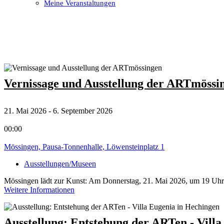
Meine Veranstaltungen
Open
Close
mobile
mobile
menu
menu
Vernissage und Ausstellung der ARTmössi
21. Mai 2026 - 6. September 2026
00:00
Mössingen, Pausa-Tonnenhalle, Löwensteinplatz 1
Ausstellungen/Museen
Mössingen lädt zur Kunst: Am Donnerstag, 21. Mai 2026, um 19 Uhr 
Weitere Informationen
Ausstellung: Entstehung der ARTen - Vill