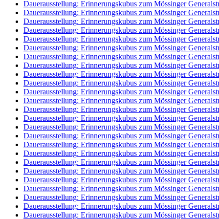
Dauerausstellung: Erinnerungskubus zum Mössinger Generalst
Dauerausstellung: Erinnerungskubus zum Mössinger Generalst
Dauerausstellung: Erinnerungskubus zum Mössinger Generalst
Dauerausstellung: Erinnerungskubus zum Mössinger Generalst
Dauerausstellung: Erinnerungskubus zum Mössinger Generalst
Dauerausstellung: Erinnerungskubus zum Mössinger Generalst
Dauerausstellung: Erinnerungskubus zum Mössinger Generalst
Dauerausstellung: Erinnerungskubus zum Mössinger Generalst
Dauerausstellung: Erinnerungskubus zum Mössinger Generalst
Dauerausstellung: Erinnerungskubus zum Mössinger Generalst
Dauerausstellung: Erinnerungskubus zum Mössinger Generalst
Dauerausstellung: Erinnerungskubus zum Mössinger Generalst
Dauerausstellung: Erinnerungskubus zum Mössinger Generalst
Dauerausstellung: Erinnerungskubus zum Mössinger Generalst
Dauerausstellung: Erinnerungskubus zum Mössinger Generalst
Dauerausstellung: Erinnerungskubus zum Mössinger Generalst
Dauerausstellung: Erinnerungskubus zum Mössinger Generalst
Dauerausstellung: Erinnerungskubus zum Mössinger Generalst
Dauerausstellung: Erinnerungskubus zum Mössinger Generalst
Dauerausstellung: Erinnerungskubus zum Mössinger Generalst
Dauerausstellung: Erinnerungskubus zum Mössinger Generalst
Dauerausstellung: Erinnerungskubus zum Mössinger Generalst
Dauerausstellung: Erinnerungskubus zum Mössinger Generalst
Dauerausstellung: Erinnerungskubus zum Mössinger Generalst
Dauerausstellung: Erinnerungskubus zum Mössinger Generalst