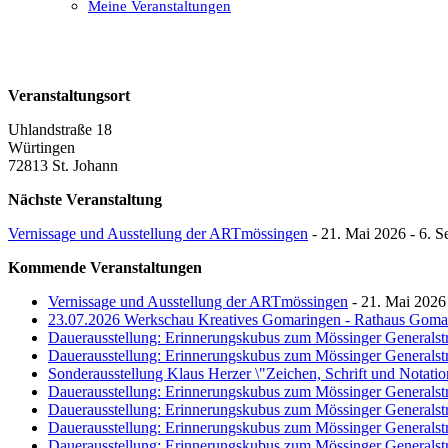
Meine Veranstaltungen
Open
Close
mobile
mobile
menu
menu
Veranstaltungsort
Uhlandstraße 18
Würtingen
72813 St. Johann
Nächste Veranstaltung
Vernissage und Ausstellung der ARTmössingen
- 21. Mai 2026 - 6. S
Kommende Veranstaltungen
Vernissage und Ausstellung der ARTmössingen
- 21. Mai 2026 
23.07.2026 Werkschau Kreatives Gomaringen - Rathaus Goma
Dauerausstellung: Erinnerungskubus zum Mössinger Generalst
Dauerausstellung: Erinnerungskubus zum Mössinger Generalst
Sonderausstellung Klaus Herzer \"Zeichen, Schrift und Notati
Dauerausstellung: Erinnerungskubus zum Mössinger Generalst
Dauerausstellung: Erinnerungskubus zum Mössinger Generalst
Dauerausstellung: Erinnerungskubus zum Mössinger Generalst
Dauerausstellung: Erinnerungskubus zum Mössinger Generalst