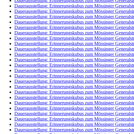
Dauerausstellung: Erinnerungskubus zum Mössinger Generalst
Dauerausstellung: Erinnerungskubus zum Mössinger Generalst
Dauerausstellung: Erinnerungskubus zum Mössinger Generalst
Dauerausstellung: Erinnerungskubus zum Mössinger Generalst
Dauerausstellung: Erinnerungskubus zum Mössinger Generalst
Dauerausstellung: Erinnerungskubus zum Mössinger Generalst
Dauerausstellung: Erinnerungskubus zum Mössinger Generalst
Dauerausstellung: Erinnerungskubus zum Mössinger Generalst
Dauerausstellung: Erinnerungskubus zum Mössinger Generalst
Dauerausstellung: Erinnerungskubus zum Mössinger Generalst
Dauerausstellung: Erinnerungskubus zum Mössinger Generalst
Dauerausstellung: Erinnerungskubus zum Mössinger Generalst
Dauerausstellung: Erinnerungskubus zum Mössinger Generalst
Dauerausstellung: Erinnerungskubus zum Mössinger Generalst
Dauerausstellung: Erinnerungskubus zum Mössinger Generalst
Dauerausstellung: Erinnerungskubus zum Mössinger Generalst
Dauerausstellung: Erinnerungskubus zum Mössinger Generalst
Dauerausstellung: Erinnerungskubus zum Mössinger Generalst
Dauerausstellung: Erinnerungskubus zum Mössinger Generalst
Dauerausstellung: Erinnerungskubus zum Mössinger Generalst
Dauerausstellung: Erinnerungskubus zum Mössinger Generalst
Dauerausstellung: Erinnerungskubus zum Mössinger Generalst
Dauerausstellung: Erinnerungskubus zum Mössinger Generalst
Dauerausstellung: Erinnerungskubus zum Mössinger Generalst
Dauerausstellung: Erinnerungskubus zum Mössinger Generalst