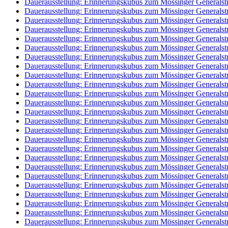
Dauerausstellung: Erinnerungskubus zum Mössinger Generalst
Dauerausstellung: Erinnerungskubus zum Mössinger Generalst
Dauerausstellung: Erinnerungskubus zum Mössinger Generalst
Dauerausstellung: Erinnerungskubus zum Mössinger Generalst
Dauerausstellung: Erinnerungskubus zum Mössinger Generalst
Dauerausstellung: Erinnerungskubus zum Mössinger Generalst
Dauerausstellung: Erinnerungskubus zum Mössinger Generalst
Dauerausstellung: Erinnerungskubus zum Mössinger Generalst
Dauerausstellung: Erinnerungskubus zum Mössinger Generalst
Dauerausstellung: Erinnerungskubus zum Mössinger Generalst
Dauerausstellung: Erinnerungskubus zum Mössinger Generalst
Dauerausstellung: Erinnerungskubus zum Mössinger Generalst
Dauerausstellung: Erinnerungskubus zum Mössinger Generalst
Dauerausstellung: Erinnerungskubus zum Mössinger Generalst
Dauerausstellung: Erinnerungskubus zum Mössinger Generalst
Dauerausstellung: Erinnerungskubus zum Mössinger Generalst
Dauerausstellung: Erinnerungskubus zum Mössinger Generalst
Dauerausstellung: Erinnerungskubus zum Mössinger Generalst
Dauerausstellung: Erinnerungskubus zum Mössinger Generalst
Dauerausstellung: Erinnerungskubus zum Mössinger Generalst
Dauerausstellung: Erinnerungskubus zum Mössinger Generalst
Dauerausstellung: Erinnerungskubus zum Mössinger Generalst
Dauerausstellung: Erinnerungskubus zum Mössinger Generalst
Dauerausstellung: Erinnerungskubus zum Mössinger Generalst
Dauerausstellung: Erinnerungskubus zum Mössinger Generalst